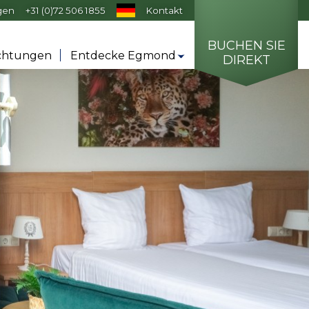
agen
+31 (0)72 506 1855
Kontakt
BUCHEN SIE
ichtungen
Entdecke Egmond
DIREKT