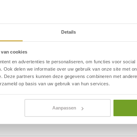
reich
Gemeinschaftsterrasse
hrank
Hotel
Gemeinschaftsgarten m
n
Sitzbereichen
Details
D-LED-Fernseher
kostenlos)
 van cookies
ent en advertenties te personaliseren, om functies voor social
. Ook delen we informatie over uw gebruik van onze site met on
e. Deze partners kunnen deze gegevens combineren met andere i
erzameld op basis van uw gebruik van hun services.
mer - Hotel De Dennen
Aanpassen