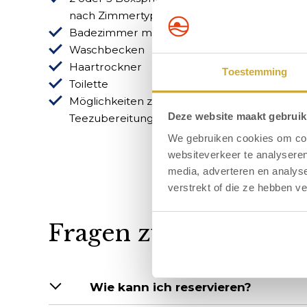
nach Zimmertyp)
Sitzbe
Badezimmer mit Dusche
Kühlsc
Waschbecken
Safe
Haartrockner
Telefo
Toestemming
Toilette
Full-H
Möglichkeiten zur Kaffee- und
WLAN (
Deze website maakt gebruik
Teezubereitung
We gebruiken cookies om cont
websiteverkeer te analyseren
media, adverteren en analys
verstrekt of die ze hebben v
Fragen zum Hotelzim
Wie kann ich reservieren?