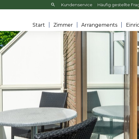
Frontend
Kundenservice
Häufig gestellte Fr
search:
Start
Zimmer
Arrangements
Einr