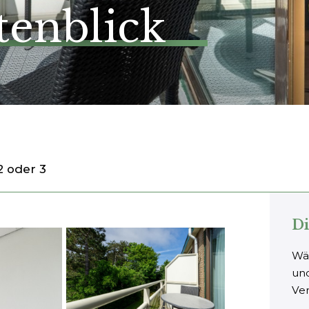
enblick
2 oder 3
Di
Wä
und
Ver