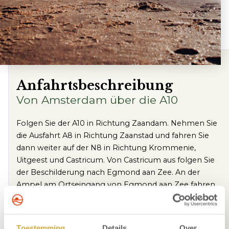
Anfahrtsbeschreibung
Von Amsterdam über die A10
Folgen Sie der A10 in Richtung Zaandam. Nehmen Sie
die Ausfahrt A8 in Richtung Zaanstad und fahren Sie
dann weiter auf der N8 in Richtung Krommenie,
Uitgeest und Castricum. Von Castricum aus folgen Sie
der Beschilderung nach Egmond aan Zee. An der
Ampel am Ortseingang von Egmond aan Zee fahren
Sie geradeaus. Fahren Sie weiter zur Sportlaan und
dann zur Doctor Wiardi Beckmanlaan. Biegen Sie links
in die Prins Hendrikstraat ein. Biegen Sie dann rechts in
Toestemming
Details
Over