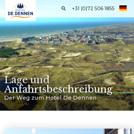
Frontend
+31 (0)72 506 1855
search:
Start
Zimmer
Arrangements
Einrichtungen
Lage und
Entdecke Egmond
Anfahrtsbeschreibung
BUCHEN SIE DIREKT
Der Weg zum Hotel De Dennen