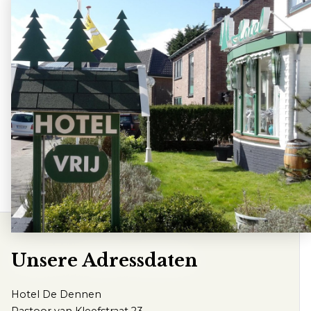
Kundenservice
Häufig gestellte Fragen
Kontakt
info@dedennen.nl
+31 (0)72 506 1855
Route
Unsere Adressdaten
Hotel De Dennen
Pastoor van Kleefstraat 23