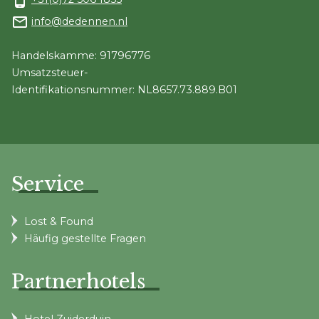
phone_android
mail_outline
info@dedennen.nl
Handelskamme: 91796776
Umsatzsteuer-
Identifikationsnummer: NL8657.73.889.B01
Service
Lost & Found
Häufig gestellte Fragen
Partnerhotels