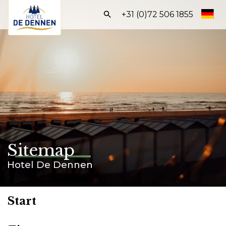
Frontend
+31 (0)72 506 1855
search:
Start
Zimmer
Arrangements
Einrichtungen
Entdecke Egmond
Sitemap
BUCHEN SIE DIREKT
Hotel De Dennen
Start