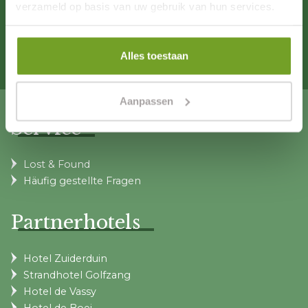
Handelskamme: 91796776
verzameld op basis van uw gebruik van hun services.
Umsatzsteuer-
Identifikationsnummer: NL8657.73.889.B01
Alles toestaan
Aanpassen
Service
Lost & Found
Häufig gestellte Fragen
Partnerhotels
Hotel Zuiderduin
Strandhotel Golfzang
Hotel de Vassy
Hotel de Boei