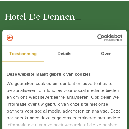
Hotel De Dennen
Kontakt
Lage & Anreise
Blog
Toestemming
Details
Over
Adresse
Deze website maakt gebruik van cookies
Pastoor van Kleefstraat 23
We gebruiken cookies om content en advertenties te
1931 BL Egmond aan Zee
personaliseren, om functies voor social media te bieden
Die Niederlande
en om ons websiteverkeer te analyseren. Ook delen we
informatie over uw gebruik van onze site met onze
phone_android
+31(0)72 506 1855
partners voor social media, adverteren en analyse. Deze
mail_outline
info@dedennen.nl
partners kunnen deze gegevens combineren met andere
informatie die u aan ze heeft verstrekt of die ze hebben